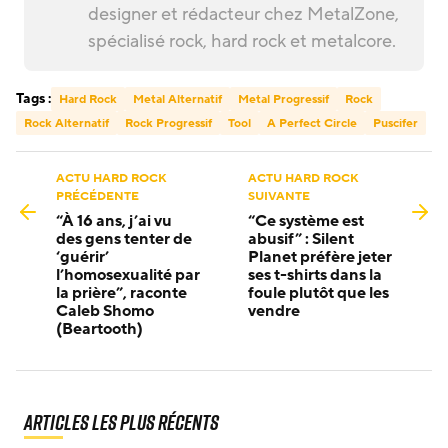
designer et rédacteur chez MetalZone,
spécialisé rock, hard rock et metalcore.
Tags :
Hard Rock
Metal Alternatif
Metal Progressif
Rock
Rock Alternatif
Rock Progressif
Tool
A Perfect Circle
Puscifer
ACTU HARD ROCK
ACTU HARD ROCK
PRÉCÉDENTE
SUIVANTE
“À 16 ans, j’ai vu
“Ce système est
des gens tenter de
abusif” : Silent
‘guérir’
Planet préfère jeter
l’homosexualité par
ses t-shirts dans la
la prière”, raconte
foule plutôt que les
Caleb Shomo
vendre
(Beartooth)
Articles les plus récents